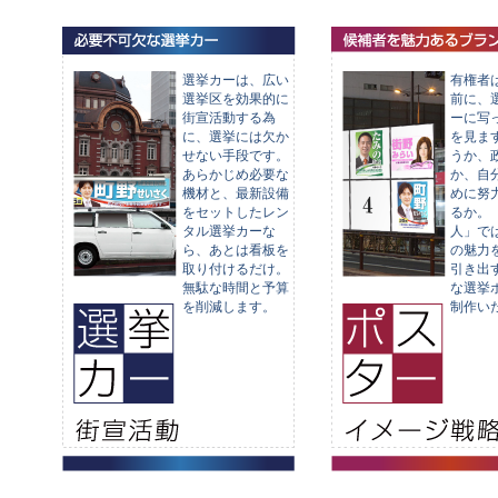
24/01/28 茨城県 取手市 市議会
工場製作業務・出荷業務は12月29日（木
24/01/28 埼玉県 吉川市 市議会
24/01/28 茨城県 潮来市 市議会
年始の初荷は１月６日（金）からとなり
24/01/28 高知県 須崎市 市 長
ご不便をおかけいたしますが何卒よろし
23/02/05 茨城県 潮来市 市 長
選挙カーは、広い
有権者
選挙区を効果的に
前に、
お問い合わせはメールにて年中無休で対
2023年12月の選挙予定は以下の通りです。
街宣活動する為
ーに写
投 票 日 都道府県 自治体 選挙名
に、選挙には欠か
を見ま
23/12/03 埼玉県 上尾市 市議会
せない手段です。
うか、
23/12/03 埼玉県 朝霞市 市議会
あらかじめ必要な
か、自
23/12/03 大分県 津久見市市 長
■夏季休暇のお知らせ■ 令和4年8月1日
機材と、最新設備
めに努
23/12/10 茨城県 下妻市 市議会
をセットしたレン
るか。
23/12/10 福井県 福井市 市 長
8月11日（木）〜8月15日（月）の間、
タル選挙カーな
人」で
23/12/10 鹿児島県南九州市市 長
ら、あとは看板を
の魅力
夏季休暇のためお休みさせていただきま
23/12/10 鹿児島 南九州市市議会
取り付けるだけ。
引き出
23/12/24 宮城県 岩沼市 市議会
無駄な時間と予算
な選挙
が
を削減します。
制作い
>
2023年11月の選挙予定は以下の通りです。
何卒よろしくおねがいします。
投 票 日 都道府県 自治体 選挙名
23/11/12 千葉県 大網白里市市議会
その他のデザイン、お問い合わせ、受付
23/11/12 千葉県 袖ケ浦市市 長
す。
23/11/12 岩手県 釜石市 市 長
23/11/12 神奈川県海老名市市 長
お問い合わせはメールにてお願い致します。 
23/11/12 神奈川県海老名市市議会
23/11/12 東京都 青梅市 市 長
23/11/12 福島県 相馬市 市議会
23/11/12 福島県 福島県 県議会