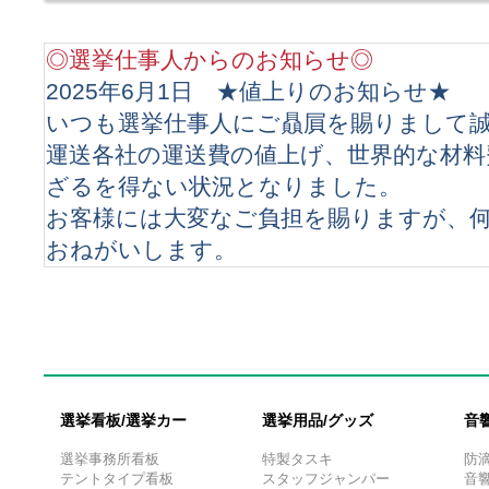
2025-06-29 北広島市長選挙 北海道
2025-06-29 礼文町長選挙 北海道
2025-06-22 国分寺市議会議員補欠選挙 東京都
◎選挙仕事人からのお知らせ◎
2025-06-22 大和郡山市議会議員補欠選挙 奈良県
2025年6月1日 ★値上りのお知らせ★
2025-06-22 東京都議会議員選挙 東京都
2025-06-22 神流町議会議員補欠選挙 群馬県
いつも選挙仕事人にご贔屓を賜りまして
2025-06-22 横須賀市議会議員補欠選挙 神奈川県
2025-06-22 高取町議会議員選挙 奈良県
運送各社の運送費の値上げ、世界的な材料
2025-06-22 船橋市議会議員補欠選挙 千葉県
2025-06-22 江府町議会議員選挙 鳥取県
ざるを得ない状況となりました。
2025-06-22 津野町議会議員選挙 高知県
お客様には大変なご負担を賜りますが、
2025-06-22 和泊町長選挙 鹿児島県
2025-06-22 国分寺市長選挙 東京都
おねがいします。
2025-06-22 神流町長選挙 群馬県
2025-06-22 横須賀市長選挙 神奈川県
値上り商品：看板の一部の商品（立て看板
2025-06-22 大和郡山市長選挙 奈良県
梱包送料
2025-06-22 多良間村長選挙 沖縄県
2025-06-22 南知多町議会議員選挙 愛知県
また、世界的な半導体不足を受け、音響商
2025-06-22 鎌ヶ谷市長選挙 千葉県
2025-06-22 船橋市長選挙 千葉県
ております。
2025-06-22 宮古市長選挙 岩手県
ご購入をご検討の方は十分な納期を持っ
2025-06-15 三浦市長選挙 神奈川県
選挙看板/選挙カー
選挙用品/グッズ
音
2025-06-15 紋別市長選挙 北海道
たします。
2025-06-15 尼崎市議会議員選挙 兵庫県
選挙事務所看板
特製タスキ
防
2025-06-15 魚沼市議会議員選挙 新潟県
2025-06-15 佐々町議会議員選挙 長崎県
テントタイプ看板
スタッフジャンパー
音響