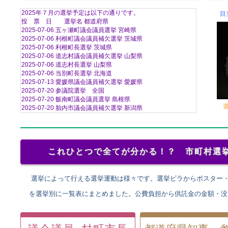
2025年７月の選挙予定は以下の通りです。
目
投 票 日 選挙名 都道府県
2025-07-06 五ヶ瀬町議会議員選挙 宮崎県
2025-07-06 利根町議会議員補欠選挙 茨城県
2025-07-06 利根町長選挙 茨城県
2025-07-06 道志村議会議員補欠選挙 山梨県
2025-07-06 道志村長選挙 山梨県
2025-07-06 当別町長選挙 北海道
2025-07-13 愛媛県議会議員補欠選挙 愛媛県
2025-07-20 参議院選挙 全国
2025-07-20 飯南町議会議員選挙 島根県
2025-07-20 胎内市議会議員補欠選挙 新潟県
2025-07-20 智頭町議会議員選挙 鳥取県
2025-07-20 三好市議会議員補欠選挙 徳島県
2025-07-20 那覇市議会議員選挙 沖縄県
2025-07-20 新得町議会議員補欠選挙 北海道
これひとつで全てが分かる！？ 市町村選
2025-07-20 西会津町議会議員補欠選挙 福島県
2025-07-20 壱岐市議会議員選挙 長崎県
2025-07-20 高森町議会議員選挙 長野県
2025-07-20 奈良市議会議員選挙 奈良県
選挙によって行える選挙運動は様々です。選挙ビラからポスター
2025-07-20 三郷市議会議員選挙 埼玉県
を選挙別に一覧表にまとめました。公費負担から供託金の金額・没
2025-07-20 延岡市長選挙 宮崎県
2025-07-20 奈良市長選挙 奈良県
2025-07-20 川西町長選挙 奈良県
2025-07-20 新得町長選挙 北海道