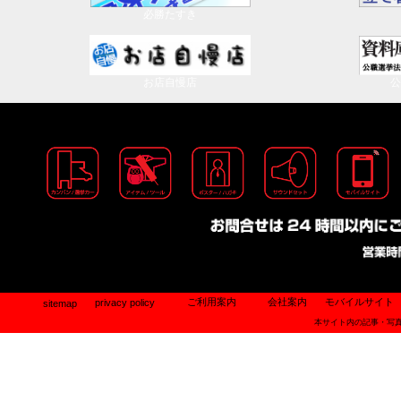
23/10/29 広島県 廿日市市市 長
必勝たすき
工場製作業務・出荷業務は12月29日（水
23/10/08 愛知県 蒲郡市 市 長
23/10/22 新潟県 五泉市 市議会
年始は１月５日（水）より営業
23/10/22 高知県 土佐市 市 長
23/10/01 埼玉県 幸手市 市 長
お店自慢店
公
23/10/22 奈良県 橿原市 市 長
23/10/22 宮城県 宮城県 県議会
23/10/22 山形県 村山市 市議会
23/10/22 徳島県 吉野川市市 長
23/10/22 茨城県 ひたちなか市市議会
■年内出荷のおしらせ <2020,12,7>
23/10/29 長崎県 大村市 市 長
23/10/29 鹿児島県奄美市 市議会
12月18日（金）までにご注文及び、ご
2023年9月の選挙予定は以下の通りです。
12月19日（土）午前中着で完全データを
投 票 日 都道府県 自治体 選挙名
のデザインが校了している場合
23/09/03 岩手県 釜石市 市議会
23/09/03 大阪府 枚方市 市 長
12月25日（金）の出荷が最終となりま
23/09/03 東京都 立川市 市 長
23/09/03 栃木県 鹿沼市 市議会
ールにより異なります）
23/09/03 三重県 松阪市 市 長
ご利用案内
会社案内
モバイルサイト
privacy policy
sitemap
23/09/10 北海道 北見市 市 長
12月19日（土）午後以降のご注文及び、
本サイト内の記事・写
23/09/10 和歌山県 有田市市議会
は、令和3年の年始よりの出荷となります
23/09/10 大阪府 交野市 市議会
23/09/10 山形県 新庄市 市 長
ご注文は納期に十分な余裕を持ってご注
23/09/03 岩手県 岩手県 知 事
23/09/03 岩手県 岩手県 県議会