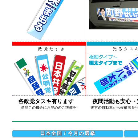
政党たすき
光るタス
各政党タスキ有ります
夜間活動も安心・
是非この機会にお早めのご準備を!
後方の自動車から候補者を守
日本全国 / 今月の選挙