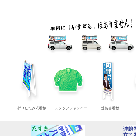
23/11/19 千葉県 我孫子市市議会
2022年6月1日 ★値上りのお知らせ★
23/11/19 埼玉県 桶川市 市議会
いつも選挙仕事人にご贔屓を賜りまして
23/11/19 山口県 長門市 市 長
23/11/19 徳島県 阿南市 市 長
運送各社の運送費の値上げ、世界的な材料
23/11/19 奈良県 桜井市 市 長
23/11/19 栃木県 大田原市市議会
ざるを得ない状況となりました。
23/11/19 福岡県 大牟田市市 長
お客様には大変なご負担を賜りますが、
23/11/19 茨城県 小美玉市市議会
23/11/26 三重県 いなべ市市 長
おねがいします。
23/11/26 山形県 米沢市 市 長
23/11/26 高知県 高知市 市 長
値上り商品：看板の一部の商品（立て看板
23/11/26 高知県 高知県 知 事
23/11/26 高知県 宿毛市 市 長
梱包送料
また、世界的な半導体不足を受け、音響商
2023年10月の選挙予定は以下の通りです。
投 票 日 都道府県 自治体 選挙名
ております。
23/10/01 愛知県 小牧市 市議会
23/10/22 埼玉県 所沢市 市 長
ご購入をご検討の方は十分な納期を持っ
23/10/01 岡山県 総社市 市 長
23/10/01 愛知県 豊川市 市 長
たします。
22/09/04 東京都 あきる野市市長
折りたたみ式看板
スタッフジャンパー
連絡書看板
23/10/01 滋賀県 守山市 市議会
23/10/01 青森県 むつ市 市議会
■年末年始休暇情報 2021,12,25
23/10/22 高知県 南国市 市議会
受付業務・お問い合わせ・デザイン部は
23/10/22 茨城県 土浦市 市 長
23/10/22 京都府 亀岡市 市 長
メールにて２４時間以内にご返信いたし
23/10/29 大分県 中津市 市 長