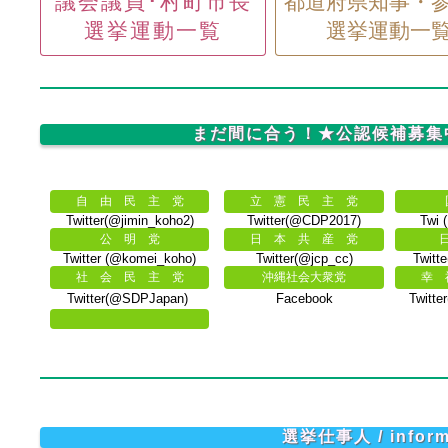
議会議員･村町市長
都道府県知事・
2025-07-20 清須市長選挙 愛知県
2025-07-20 猪名川町長選挙 兵庫県
選挙運動一覧
選挙運動一
2025-07-20 三好市長選挙 徳島県
2025-07-20 南国市長選挙 高知県
2025-07-20 美郷町議会議員選挙 島根県
2025-07-20 住田町長選挙 岩手県
2025-07-20 西会津町長選挙 福島県
2025-07-20 旭市長選挙 千葉県
まだ間に合う！★公認候補募集
2025-07-20 曽於市長選挙 鹿児島県
2025-07-20 庄内町長選挙 山形県
2025-07-20 飯能市長選挙 埼玉県
2025-07-20 松阪市議会議員選挙 三重県
自 由 民 主 党
立 憲 民 主 党
2025-07-20 淡路市議会議員選挙 兵庫県
Twitter(@jimin_koho2)
Twitter(@CDP2017)
Twi (
2025-07-27 大治町長選挙 愛知県
公 明 党
日 本 共 産 党
2025-07-27 大玉村長選挙 福島県
2025-06-29 長瀞町議会議員補欠選挙 埼玉県
Twitter (@komei_koho)
Twitter(@jcp_cc)
Twitt
2025-06-29 赤村議会議員選挙 福岡県
社 会 民 主 党
沖縄社会大衆党
幸 
2025-06-29 新篠津村議会議員再選挙 北海道
Twitter(@SDPJapan)
Facebook
Twitte
2025-06-29 上郡町議会議員選挙 兵庫県
2025-06-29 礼文町議会議員選挙 北海道
2025-06-29 新篠津村長選挙 北海道
2025-06-29 高岡市長選挙 富山県
2025-06-29 津奈木町長選挙 熊本県
2025-06-29 赤村長選挙 福岡県
2025-06-29 長瀞町長選挙 埼玉県
2025-06-29 上郡町長選挙 兵庫県
選挙仕事人 / inform
2025-06-29 三木市長選挙 兵庫県