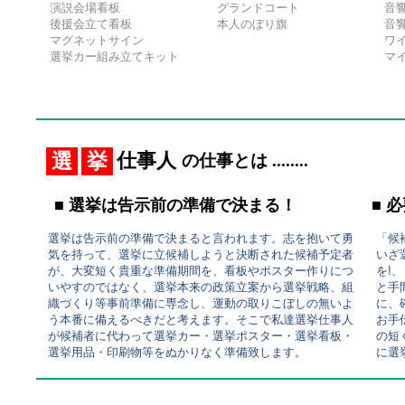
■選挙ポスター
2025-06-15 喬木村議会議員選挙 長野県
演説会場看板
グランドコート
音響
2025-06-15 境町議会議員選挙 茨城県
後援会立て看板
本人のぼり旗
音響
■年末年始休暇情報 2023.12.23
2025-06-15 広陵町議会議員補欠選挙 奈良県
マグネットサイン
ワ
2025-06-15 あわら市議会議員選挙 福井県
年末年始営業のご案内 受付業務・お問い
選挙カー組み立てキット
マ
2025-06-15 西尾市議会議員選挙 愛知県
す
2025-06-15 厚岸町議会議員再選挙 北海道
2025-06-15 志木市長選挙 埼玉県
メールにて２４時間以内にご返信いたし
2025-06-15 椎葉村長選挙 宮崎県
2025-06-15 広陵町長選挙 奈良県
工場製作業務・出荷業務は12月29日（金
2025-06-15 中間市長選挙 福岡県
選
挙
仕事人
の仕事とは ........
2025-06-15 宝達志水町長選挙 石川県
年始の初荷は１月５日（金）からとなり
2025-06-15 佐々町長選挙 長崎県
ご不便をおかけいたしますが何卒よろし
2025-06-15 西尾市長選挙 愛知県
■ 選挙は告示前の準備で決まる！
■ 必
2025-06-15 中札内村長選挙 北海道
お問い合わせはメールにて年中無休で対
2025-06-15 厚岸町長選挙 北海道
2025-06-15 中間市議会議員選挙 福岡県
選挙は告示前の準備で決まると言われます。志を抱いて勇
「候
2024年1月の選挙予定は以下の通りです。
気を持って、選挙に立候補しようと決断された候補予定者
いざ
投 票 日 都道府県 自治体 選挙名
が、大変短く貴重な準備期間を、看板やポスター作りにつ
を!
24/01/14 岐阜県 中津川市市 長
いやすのではなく、選挙本来の政策立案から選挙戦略、組
と手
24/01/21 滋賀県 大津市 市 長
織づくり等事前準備に専念し、運動の取りこぼしの無いよ
に、
■年末年始休暇情報 2022,12,15
24/01/21 長野県 須坂市 市 長
う本番に備えるべきだと考えます。そこで私達選挙仕事人
お手
24/01/21 宮城県 名取市 市議会
年末年始営業のご案内 受付業務・お問い
が候補者に代わって選挙カー・選挙ポスター・選挙看板・
の短
24/01/21 長野県 駒ヶ根市市 長
選挙用品・印刷物等をぬかりなく準備致します。
に選
24/01/21 東京都 八王子市市 長
ます
24/01/28 山口県 岩国市 市 長
メールにて２４時間以内にご返信いたし
24/01/28 東京都 府中市 市 長